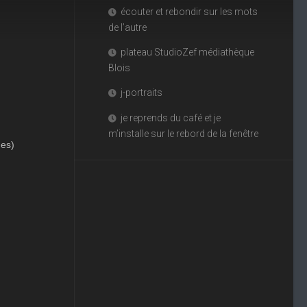
écouter et rebondir sur les mots
de l’autre
plateau StudioZef médiathèque
Blois
j-portraits
je reprends du café et je
m’installe sur le rebord de la fenêtre
ues)