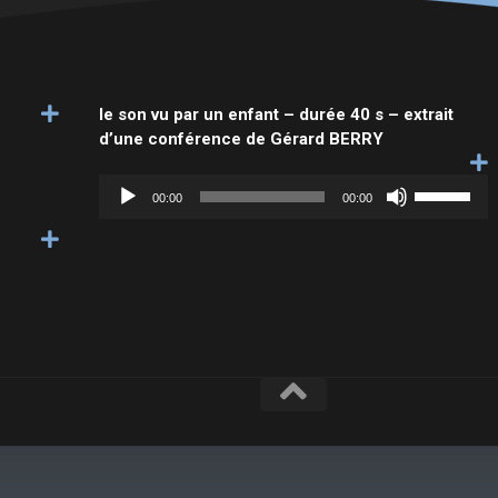
le son vu par un enfant – durée 40 s – extrait
d’une conférence de Gérard BERRY
Lecteur
Utilisez
audio
00:00
00:00
les
flèches
haut/bas
pour
augmenter
ou
diminuer
le
volume.