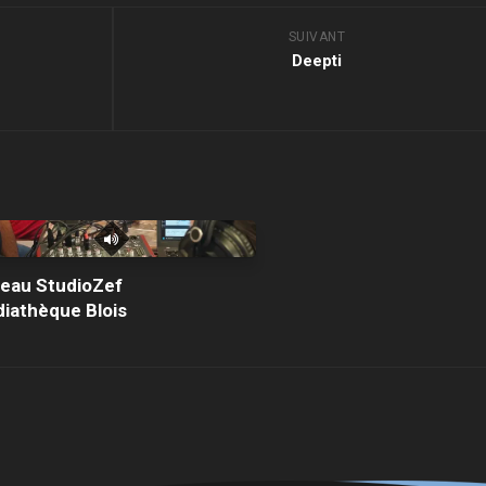
SUIVANT
Deepti
teau StudioZef
iathèque Blois