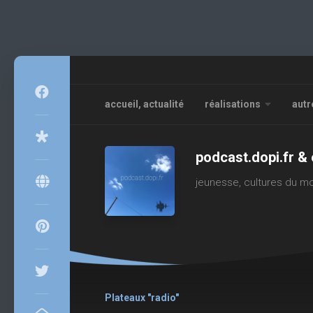
Skip
to
content
accueil, actualité
réalisations
autr
podcast.dopi.fr & 
jeunesse, cultures du mo
Plateaux "radio"