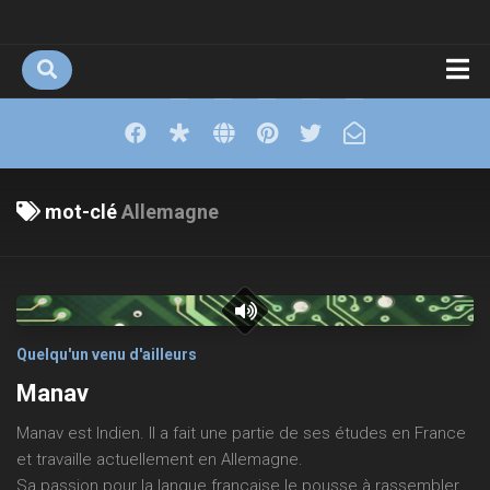
Skip
to
content
accueil, actualité
réalisations
j-portraits
mot-clé
Allemagne
je reprends du café et je m’installe sur le rebord de la
fenêtre
moments
le fil dopi
Quelqu'un venu d'ailleurs
Jeunes à Dieppe
Manav
Expérience Service civique
Manav est Indien. Il a fait une partie de ses études en France
Etudiantes-Etudiants-Tours
et travaille actuellement en Allemagne.
Jeunes Bretons en Grèce
Sa passion pour la langue française le pousse à rassembler