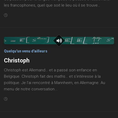
l’atelier podcast
les francophones, quel que soit le lieu où il se trouve…
de l’audio en vidéo
Points de suspension
tout le podcast QQUN en une page
tout le podcast LIGNE(S) DE VIE en une page
Plateaux « radio »
Quelqu'un venu d'ailleurs
autres choses
Christoph
des livres
Christoph est Allemand… et a passé son enfance en
des voix
Belgique. Christoph fait des maths… et s’intéresse à la
politique. Je l’ai rencontré à Mannheim, en Allemagne. Au
des dits
menu de notre conversation...
formation
écouter et rebondir sur les mots de l’autre
genres et formats