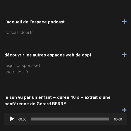
l’accueil de l’espace podcast
podcast.dopi.fr
découvrir les autres espaces web de dopi
cequinouspousse.fr
photo.dopi.fr
le son vu par un enfant – durée 40 s – extrait d’une
conférence de Gérard BERRY
Lecteur
audio
00:00
00:00