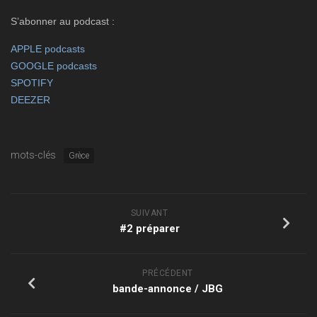
présentation
S’abonner au podcast :
je fais…
APPLE podcasts
infos, contact
GOOGLE podcasts
à propos, contact
SPOTIFY
DEEZER
confidentialité, données personnelles
mots-clés
Grèce
SUIVANT
#2 préparer
PRÉCÉDENT
bande-annonce / JBG