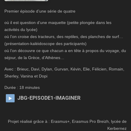
l’atelier podcast
Premier épisode d’une série de quatre
de l’audio en vidéo
où il est question d’une maquette (petite plongée dans les
Points de suspension
activités du lycée)
tout le podcast QQUN en une page
où l’on croise des tracteurs, des reptiles, des planches de surf…
tout le podcast LIGNE(S) DE VIE en une page
(présentation-kaléidoscope des participants)
où l’on découvre ce que chacun a en tête à propos du voyage, du
Plateaux « radio »
séjour, de la Grèce, d’Athènes…
autres choses
Avec : Brieuc, Davi, Dylan, Gurvan, Kévin, Elie, Félicien, Romain,
des livres
Sherley, Vanina et Dopi
des voix
Durée : 18 minutes
des dits
JBG-EPISODE1-IMAGINER
formation
écouter et rebondir sur les mots de l’autre
Projet réalisé grâce à : Erasmus+, Erasmus Pro Breizh, lycée de
genres et formats
Kerbernez